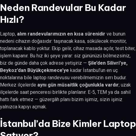
Neden Randevular Bu Kadar
Hızlı?
Laptop,
alım randevularımızın en kısa sürenidir
ve bunun
nedeni cihazın doğasıdır: taşınacak kasa, sökülecek monitör,
toplanacak kablo yoktur. Ekip gelir, cihaz masada açılır, test biter,
işlem kapanır. Bu hız iki şeye yarar: siz gününüzü bölmezsiniz,
biz de günde daha çok adrese yetişiriz —
Şile’den Silivri’ye,
Beykoz’dan Büyükçekmece’ye
kadar İstanbul’un en uç
noktalarına bile laptop randevusu verebilmemizin sırrı budur.
Merkez ilçelerde
aynı gün müsaitlik çoğunlukla vardır
; uzak
ilçelerde saat penceresi birlikte planlanır. E-5, TEM ya da sahil
hattı fark etmez — güzergâh planı bizim işimiz, sizin işiniz
yalnızca kapıyı açmak.
İstanbul’da Bize Kimler Laptop
Satıyor?