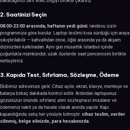
bakacağınızı tarif eder, bilgiyi birlikte çıkarırız.
2. Saatinizi Seçin
08:00-23:00 arasında, haftanın yedi günü
: randevu sizin
programınıza göre kurulur. Laptop teslimi kısa sürdüğü için araya
sıkıştırılabilir — kahvaltıdan önce, öğle arasında ya da akşam
dizinizden kalkmadan. Aynı gün müsaitlik İstanbul içinde
çoğunlukla mümkündür; uzak ilçelerde saat penceresini birlikte
netleştiririz.
3. Kapıda Test, Sıfırlama, Sözleşme, Ödeme
Ekibimiz adresinize gelir. Cihaz açılır; ekran, klavye, menteşe ve
batarya birkaç dakikada kontrol edilir. Ardından laptopunuz
gözünüzün önünde sıfırlanır, alım sözleşmesi imzalanır ve
ödemeniz nakit ya da havale olarak anında yapılır. Kapı
kapandığında satış her yönüyle bitmiştir:
cihaz teslim, veriler
silinmiş, belge elinizde, para hesabınızda
.