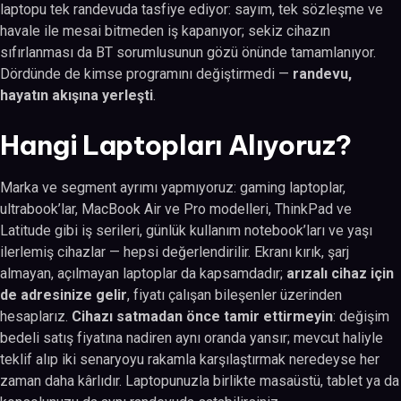
laptopu tek randevuda tasfiye ediyor: sayım, tek sözleşme ve
havale ile mesai bitmeden iş kapanıyor; sekiz cihazın
sıfırlanması da BT sorumlusunun gözü önünde tamamlanıyor.
Dördünde de kimse programını değiştirmedi —
randevu,
hayatın akışına yerleşti
.
Hangi Laptopları Alıyoruz?
Marka ve segment ayrımı yapmıyoruz: gaming laptoplar,
ultrabook’lar, MacBook Air ve Pro modelleri, ThinkPad ve
Latitude gibi iş serileri, günlük kullanım notebook’ları ve yaşı
ilerlemiş cihazlar — hepsi değerlendirilir. Ekranı kırık, şarj
almayan, açılmayan laptoplar da kapsamdadır;
arızalı cihaz için
de adresinize gelir
, fiyatı çalışan bileşenler üzerinden
hesaplarız.
Cihazı satmadan önce tamir ettirmeyin
: değişim
bedeli satış fiyatına nadiren aynı oranda yansır; mevcut haliyle
teklif alıp iki senaryoyu rakamla karşılaştırmak neredeyse her
zaman daha kârlıdır. Laptopunuzla birlikte masaüstü, tablet ya da