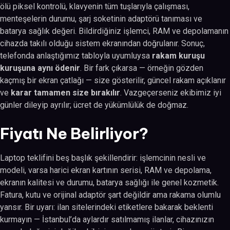
ölü piksel kontrolü, klavyenin tüm tuşlarıyla çalışması,
menteşelerin durumu, şarj soketinin adaptörü tanıması ve
batarya sağlık değeri. Bildirdiğiniz işlemci, RAM ve depolamanın
cihazda takılı olduğu sistem ekranından doğrulanır. Sonuç,
telefonda anlaştığımız tabloyla uyumluysa
rakam kuruşu
kuruşuna aynı ödenir
. Bir fark çıkarsa — örneğin gözden
kaçmış bir ekran çatlağı — size gösterilir, güncel rakam açıklanır
ve
karar tamamen size bırakılır
. Vazgeçerseniz ekibimiz iyi
günler dileyip ayrılır; ücret de yükümlülük de doğmaz.
Fiyatı Ne Belirliyor?
Laptop teklifini beş başlık şekillendirir: işlemcinin nesli ve
modeli, varsa harici ekran kartının serisi, RAM ve depolama,
ekranın kalitesi ve durumu, batarya sağlığı ile genel kozmetik.
Fatura, kutu ve orijinal adaptör şart değildir ama rakama olumlu
yansır. Bir uyarı: ilan sitelerindeki etiketlere bakarak beklenti
kurmayın — İstanbul’da aylardır satılmamış ilanlar, cihazınızın