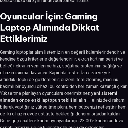
konsolunuzu da aynı randevuda satabilirsiniz.
Oyuncular İçin: Gaming
Laptop Alımında Dikkat
Ettiklerimiz
Gaming laptoplar alım listemizin en değerli kalemlerindendir ve
kendine özgü kriterlerle değerlendirilir: ekran kartının serisi ve
belleği, ekranın yenilenme hızı, soğutma sisteminin sağlığı ve
cihazın ısınma davranışı. Kapıdaki testte fan sesi ve yük
altındaki tepki de gözlemlenir; düzenli temizlenmiş, macunu
bakımlı bir oyuncu cihazı bu kontrolden her zaman kazançlı çıkar.
Yükseltme planlayan oyunculara önerimiz net:
yeni sistemi
almadan önce eski laptopun teklifini alın
— elinizdeki rakamı
bilerek yaptığınız yükseltme planı, hem bütçenizi netleştirir hem
de iki cihazın evde üst üste beklediği dönemi ortadan kaldırır.
Gece geç saatlere kadar oynayanlar için 23:00’e kadar randevu
esnekliğimizin ayrıca kıymetli olduğunu da ekleyelim.