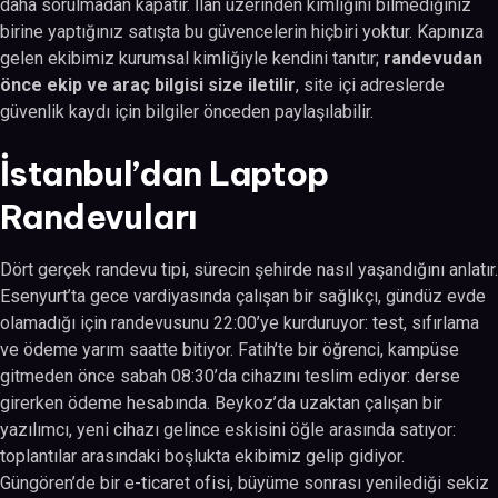
daha sorulmadan kapatır. İlan üzerinden kimliğini bilmediğiniz
birine yaptığınız satışta bu güvencelerin hiçbiri yoktur. Kapınıza
gelen ekibimiz kurumsal kimliğiyle kendini tanıtır;
randevudan
önce ekip ve araç bilgisi size iletilir
, site içi adreslerde
güvenlik kaydı için bilgiler önceden paylaşılabilir.
İstanbul’dan Laptop
Randevuları
Dört gerçek randevu tipi, sürecin şehirde nasıl yaşandığını anlatır.
Esenyurt’ta gece vardiyasında çalışan bir sağlıkçı, gündüz evde
olamadığı için randevusunu 22:00’ye kurduruyor: test, sıfırlama
ve ödeme yarım saatte bitiyor. Fatih’te bir öğrenci, kampüse
gitmeden önce sabah 08:30’da cihazını teslim ediyor: derse
girerken ödeme hesabında. Beykoz’da uzaktan çalışan bir
yazılımcı, yeni cihazı gelince eskisini öğle arasında satıyor:
toplantılar arasındaki boşlukta ekibimiz gelip gidiyor.
Güngören’de bir e-ticaret ofisi, büyüme sonrası yenilediği sekiz