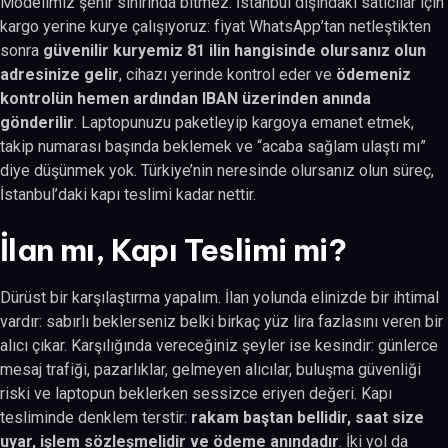
Modelimiz şehir sınırında bitmez. İstanbul dışındaki satıcılar için
kargo yerine kurye çalışıyoruz: fiyat WhatsApp’tan netleştikten
sonra
güvenilir kuryemiz 81 ilin hangisinde olursanız olun
adresinize gelir
, cihazı yerinde kontrol eder ve
ödemeniz
kontrolün hemen ardından IBAN üzerinden anında
gönderilir
. Laptopunuzu paketleyip kargoya emanet etmek,
takip numarası başında beklemek ve “acaba sağlam ulaştı mı”
diye düşünmek yok. Türkiye’nin neresinde olursanız olun süreç,
İstanbul’daki kapı teslimi kadar nettir.
İlan mı, Kapı Teslimi mi?
Dürüst bir karşılaştırma yapalım. İlan yolunda elinizde bir ihtimal
vardır: sabırlı beklerseniz belki birkaç yüz lira fazlasını veren bir
alıcı çıkar. Karşılığında vereceğiniz şeyler ise kesindir: günlerce
mesaj trafiği, pazarlıklar, gelmeyen alıcılar, buluşma güvenliği
riski ve laptopun beklerken sessizce eriyen değeri. Kapı
tesliminde denklem terstir:
rakam baştan bellidir, saat size
uyar, işlem sözleşmelidir ve ödeme anındadır
. İki yol da