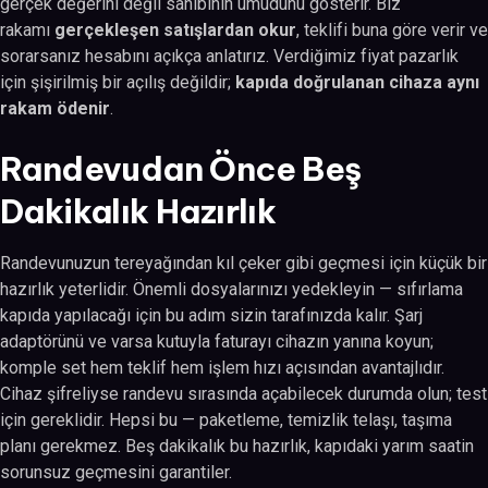
gerçek değerini değil sahibinin umudunu gösterir. Biz
rakamı
gerçekleşen satışlardan okur
, teklifi buna göre verir ve
sorarsanız hesabını açıkça anlatırız. Verdiğimiz fiyat pazarlık
için şişirilmiş bir açılış değildir;
kapıda doğrulanan cihaza aynı
rakam ödenir
.
Randevudan Önce Beş
Dakikalık Hazırlık
Randevunuzun tereyağından kıl çeker gibi geçmesi için küçük bir
hazırlık yeterlidir. Önemli dosyalarınızı yedekleyin — sıfırlama
kapıda yapılacağı için bu adım sizin tarafınızda kalır. Şarj
adaptörünü ve varsa kutuyla faturayı cihazın yanına koyun;
komple set hem teklif hem işlem hızı açısından avantajlıdır.
Cihaz şifreliyse randevu sırasında açabilecek durumda olun; test
için gereklidir. Hepsi bu — paketleme, temizlik telaşı, taşıma
planı gerekmez. Beş dakikalık bu hazırlık, kapıdaki yarım saatin
sorunsuz geçmesini garantiler.