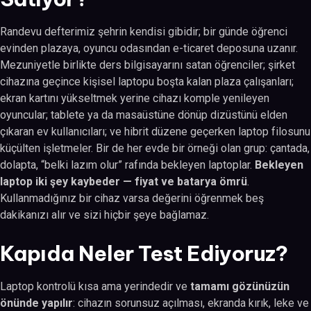
Randevu defterimiz şehrin kendisi gibidir; bir günde öğrenci
evinden plazaya, oyuncu odasından e-ticaret deposuna uzanır.
Mezuniyetle birlikte ders bilgisayarını satan öğrenciler; şirket
cihazına geçince kişisel laptopu boşta kalan plaza çalışanları;
ekran kartını yükseltmek yerine cihazı komple yenileyen
oyuncular; tablete ya da masaüstüne dönüp dizüstünü elden
çıkaran ev kullanıcıları; ve hibrit düzene geçerken laptop filosunu
küçülten işletmeler. Bir de her evde bir örneği olan grup: çantada,
dolapta, “belki lazım olur” rafında bekleyen laptoplar.
Bekleyen
laptop iki şey kaybeder — fiyat ve batarya ömrü
.
Kullanmadığınız bir cihaz varsa değerini öğrenmek beş
dakikanızı alır ve sizi hiçbir şeye bağlamaz.
Kapıda Neler Test Ediyoruz?
Laptop kontrolü kısa ama yerindedir ve
tamamı gözünüzün
önünde yapılır
: cihazın sorunsuz açılması, ekranda kırık, leke ve